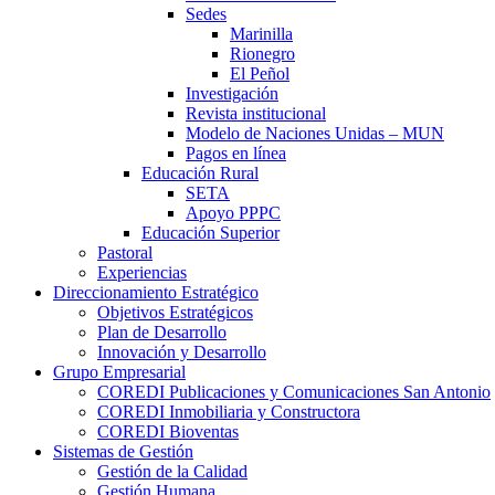
Sedes
Marinilla
Rionegro
El Peñol
Investigación
Revista institucional
Modelo de Naciones Unidas – MUN
Pagos en línea
Educación Rural
SETA
Apoyo PPPC
Educación Superior
Pastoral
Experiencias
Direccionamiento Estratégico
Objetivos Estratégicos
Plan de Desarrollo
Innovación y Desarrollo
Grupo Empresarial
COREDI Publicaciones y Comunicaciones San Antonio
COREDI Inmobiliaria y Constructora
COREDI Bioventas
Sistemas de Gestión
Gestión de la Calidad
Gestión Humana