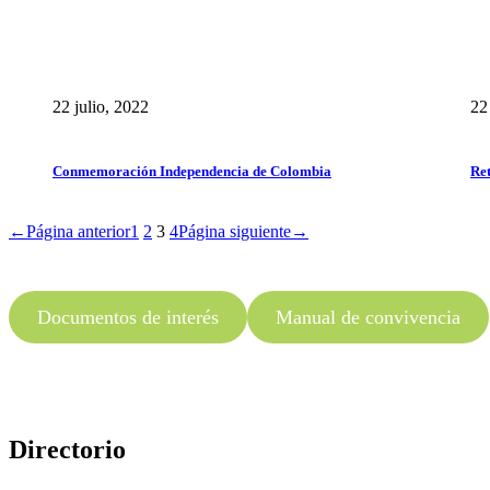
22 julio, 2022
22
Conmemoración Independencia de Colombia
Ret
←
Página anterior
1
2
3
4
Página siguiente
→
Documentos de interés
Manual de convivencia
Directorio