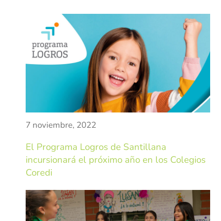
Marinilla
Rionegro
El Peñol
Investigación
Revista institucional
Modelo de Naciones Unidas – MUN
7 noviembre, 2022
Pagos en línea
El Programa Logros de Santillana
Educación Rural
incursionará el próximo año en los Colegios
Coredi
SETA
Apoyo PPPC
Educación Superior