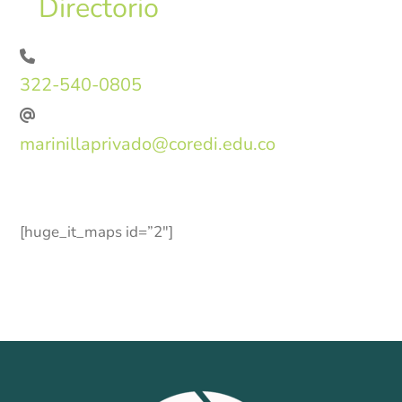
Directorio
322-540-0805
marinillaprivado@coredi.edu.co
[huge_it_maps id=”2″]