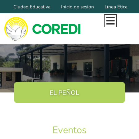
Ciudad Educativa
Inicio de sesión
Línea Ética
Inicio
Todo Lo Que Somos
Marca Diocesana
Organigrama
Pilares Institucionales
Misional
Educación
EL PEÑOL
Educación Inicial
Colegios Coredi
Filosofía Institucional
Eventos
Sedes