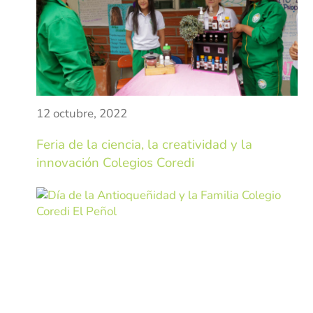
Pastoral
Experiencias
Direccionamiento
Estratégico
12 octubre, 2022
Objetivos Estratégicos
Feria de la ciencia, la creatividad y la
Plan de Desarrollo
innovación Colegios Coredi
Innovación y Desarrollo
Grupo Empresarial
COREDI Publicaciones y Comunic
COREDI Inmobiliaria y Constructo
COREDI Bioventas