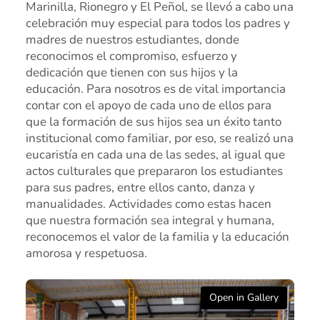
Marinilla, Rionegro y El Peñol, se llevó a cabo una
Marinilla
celebración muy especial para todos los padres y
madres de nuestros estudiantes, donde
Rionegro
reconocimos el compromiso, esfuerzo y
dedicación que tienen con sus hijos y la
El Peñol
educación. Para nosotros es de vital importancia
contar con el apoyo de cada uno de ellos para
Investigación
que la formación de sus hijos sea un éxito tanto
Revista institucional
institucional como familiar, por eso, se realizó una
eucaristía en cada una de las sedes, al igual que
Modelo de Naciones Unidas – MUN
actos culturales que prepararon los estudiantes
para sus padres, entre ellos canto, danza y
Pagos en línea
manualidades. Actividades como estas hacen
que nuestra formación sea integral y humana,
Educación Rural
reconocemos el valor de la familia y la educación
SETA
amorosa y respetuosa.
Apoyo PPPC
Open in Gallery
Educación Superior