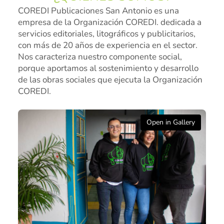
COREDI Publicaciones San Antonio es una
Marinilla
empresa de la Organización COREDI. dedicada a
servicios editoriales, litográficos y publicitarios,
Rionegro
con más de 20 años de experiencia en el sector.
El Peñol
Nos caracteriza nuestro componente social,
porque aportamos al sostenimiento y desarrollo
Investigación
de las obras sociales que ejecuta la Organización
COREDI.
Revista institucional
Modelo de Naciones Unidas – MUN
Open in Gallery
Pagos en línea
Educación Rural
SETA
Apoyo PPPC
Educación Superior