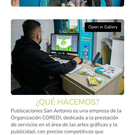
Pastoral
Experiencias
Open in Gallery
Direccionamiento
Estratégico
Objetivos Estratégicos
Plan de Desarrollo
Innovación y Desarrollo
Grupo Empresarial
¿QUÉ HACEMOS?
COREDI Publicaciones y Comunic
Publicaciones San Antonio es una empresa de la
COREDI Inmobiliaria y Constructo
Organización COREDI, dedicada a la prestación
de servicios en el área de las artes gráficas y la
COREDI Bioventas
publicidad, con precios competitivos que