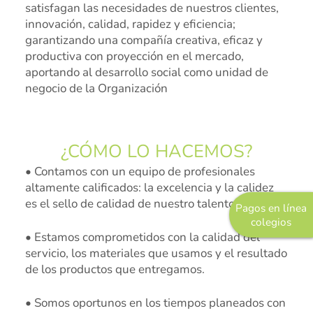
satisfagan las necesidades de nuestros clientes,
Sistemas de Gestión
innovación, calidad, rapidez y eficiencia;
garantizando una compañía creativa, eficaz y
Gestión de la Calidad
productiva con proyección en el mercado,
Gestión Humana
aportando al desarrollo social como unidad de
negocio de la Organización
Seguridad y Salud en el Trabajo
¿CÓMO LO HACEMOS?
• Contamos con un equipo de profesionales
altamente calificados: la excelencia y la calidez
es el sello de calidad de nuestro talento humano.
Pagos en línea
colegios
• Estamos comprometidos con la calidad del
servicio, los materiales que usamos y el resultado
de los productos que entregamos.
• Somos oportunos en los tiempos planeados con