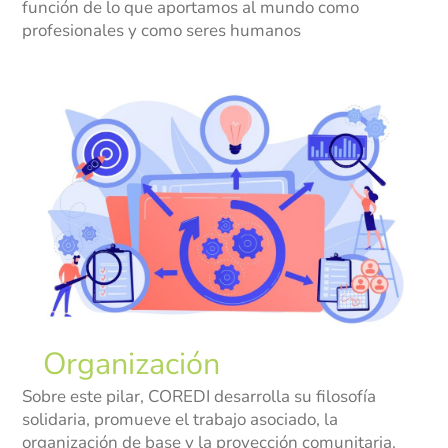
función de lo que aportamos al mundo como
Marinilla
profesionales y como seres humanos
Rionegro
El Peñol
Investigación
Revista institucional
Modelo de Naciones Unidas – MUN
Pagos en línea
Educación Rural
SETA
Organización
Apoyo PPPC
Sobre este pilar, COREDI desarrolla su filosofía
solidaria, promueve el trabajo asociado, la
Educación Superior
organización de base y la proyección comunitaria.