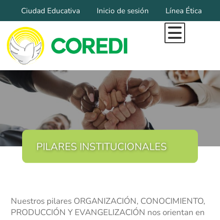
Ciudad Educativa
Inicio de sesión
Línea Ética
Inicio
Todo Lo Que Somos
Marca Diocesana
Organigrama
Pilares Institucionales
Misional
Educación
PILARES INSTITUCIONALES
Educación Inicial
Colegios Coredi
Filosofía Institucional
Nuestros pilares ORGANIZACIÓN, CONOCIMIENTO,
PRODUCCIÓN Y EVANGELIZACIÓN nos orientan en
Sedes