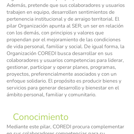
Además, pretende que sus colaboradores y usuarios
Pastoral
trabajen en equipo, desarrollen sentimientos de
pertenencia institucional y de arraigo territorial. El
Experiencias
pilar Organización apunta al SER; un ser en relación
Direccionamiento
con los demás, con principios y valores que
Estratégico
propendan por el mejoramiento de las condiciones
de vida personal, familiar y social. De igual forma, la
Objetivos Estratégicos
Organización COREDI busca desarrollar en sus
colaboradores y usuarios competencias para liderar,
Plan de Desarrollo
gestionar, participar y operar planes, programas,
proyectos, preferencialmente asociados y con un
Innovación y Desarrollo
enfoque solidario. El propósito es producir bienes y
servicios para generar desarrollo y bienestar en el
Grupo Empresarial
ámbito personal, familiar y comunitario.
COREDI Publicaciones y Comunic
Conocimiento
COREDI Inmobiliaria y Constructo
Mediante este pilar, COREDI procura complementar
COREDI Bioventas
en sus colaboradores competencias para su