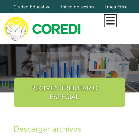
Ciudad Educativa
Inicio de sesión
Línea Ética
Inicio
Todo Lo Que Somos
Marca Diocesana
Organigrama
Pilares Institucionales
Misional
Educación
RÉGIMEN TRIBUTARIO
ESPECIAL
Educación Inicial
Colegios Coredi
Filosofía Institucional
Descargar archivos
Sedes