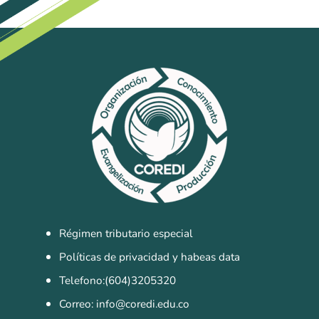
Pastoral
Experiencias
Direccionamiento
Estratégico
Objetivos Estratégicos
Plan de Desarrollo
Innovación y Desarrollo
Grupo Empresarial
Régimen tributario especial
COREDI Publicaciones y Comunic
Políticas de privacidad y habeas data
COREDI Inmobiliaria y Constructo
Telefono:(604)3205320
COREDI Bioventas
Correo: info@coredi.edu.co