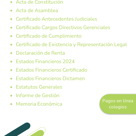
Acta de Constitución
Marinilla
Acta de Asamblea
Certificado Antecedentes Judiciales
Rionegro
Certificado Cargos Directivos Gerenciales
El Peñol
Certificado de Cumplimiento
Certificado de Existencia y Representación Legal
Investigación
Declaración de Renta
Revista institucional
Estados Financieros 2024
Modelo de Naciones Unidas – MUN
Estados Financieros Certificado
Estados Financieros Dictamen
Pagos en línea
Estatutos Generales
Educación Rural
Informe de Gestión
Pagos en línea
Memoria Económica
SETA
colegios
Apoyo PPPC
Educación Superior