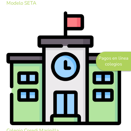
Modelo SETA
Pastoral
Experiencias
Direccionamiento
Estratégico
Objetivos Estratégicos
Pagos en línea
Plan de Desarrollo
colegios
Innovación y Desarrollo
Grupo Empresarial
COREDI Publicaciones y Comunic
COREDI Inmobiliaria y Constructo
COREDI Bioventas
Colegio Coredi Marinilla