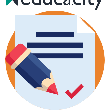
Marinilla
Rionegro
El Peñol
Investigación
Revista institucional
Modelo de Naciones Unidas – MUN
Pagos en línea
Educación Rural
SETA
Apoyo PPPC
Educación Superior