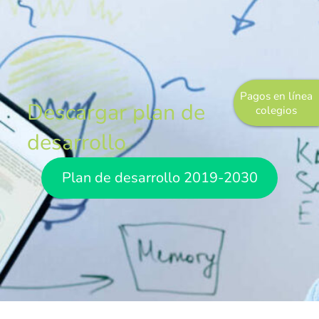
Pastoral
Experiencias
Direccionamiento
Estratégico
Pagos en línea
Descargar plan de
colegios
Objetivos Estratégicos
desarrollo
Plan de Desarrollo
Plan de desarrollo 2019-2030
Innovación y Desarrollo
Grupo Empresarial
COREDI Publicaciones y Comunic
COREDI Inmobiliaria y Constructo
COREDI Bioventas