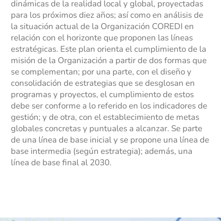
dinámicas de la realidad local y global, proyectadas
Marinilla
para los próximos diez años; así como en análisis de
la situación actual de la Organización COREDI en
Rionegro
relación con el horizonte que proponen las líneas
estratégicas. Este plan orienta el cumplimiento de la
El Peñol
misión de la Organización a partir de dos formas que
se complementan; por una parte, con el diseño y
Investigación
consolidación de estrategias que se desglosan en
Revista institucional
programas y proyectos, el cumplimiento de estos
debe ser conforme a lo referido en los indicadores de
Modelo de Naciones Unidas – MUN
gestión; y de otra, con el establecimiento de metas
globales concretas y puntuales a alcanzar. Se parte
Pagos en línea
de una línea de base inicial y se propone una línea de
base intermedia (según estrategia); además, una
Educación Rural
línea de base final al 2030.
SETA
Apoyo PPPC
Educación Superior