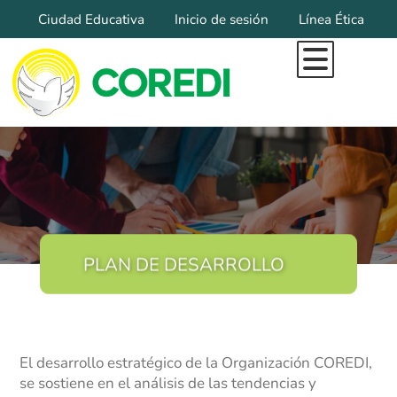
Ciudad Educativa
Inicio de sesión
Línea Ética
Inicio
Todo Lo Que Somos
Marca Diocesana
Organigrama
Pilares Institucionales
Misional
Educación
PLAN DE DESARROLLO
Educación Inicial
Colegios Coredi
Filosofía Institucional
El desarrollo estratégico de la Organización COREDI,
se sostiene en el análisis de las tendencias y
Sedes