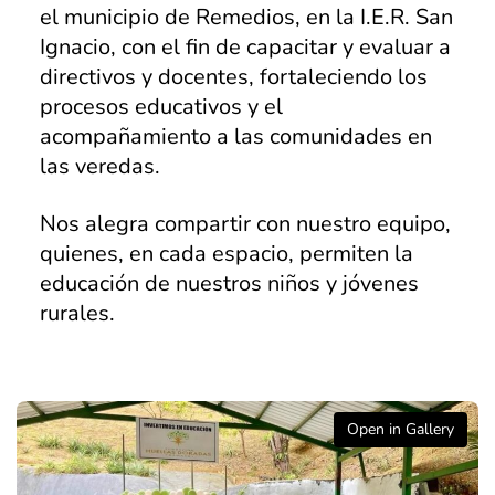
el municipio de Remedios, en la I.E.R. San
Marinilla
Ignacio, con el fin de capacitar y evaluar a
directivos y docentes, fortaleciendo los
Rionegro
procesos educativos y el
El Peñol
acompañamiento a las comunidades en
las veredas.
Investigación
Revista institucional
Nos alegra compartir con nuestro equipo,
quienes, en cada espacio, permiten la
Modelo de Naciones Unidas – MUN
educación de nuestros niños y jóvenes
Pagos en línea
rurales.
Educación Rural
SETA
Apoyo PPPC
Open in Gallery
Educación Superior