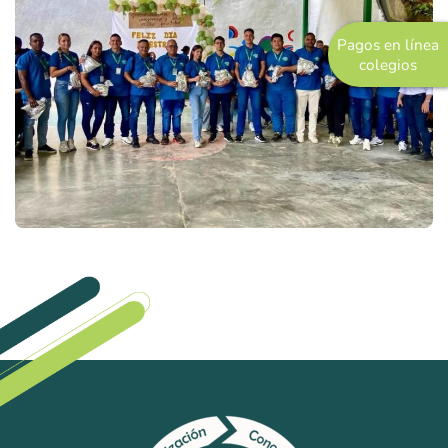
Pastoral
Pagos en línea
Experiencias
colegios
Direccionamiento
Estratégico
Objetivos Estratégicos
Plan de Desarrollo
Innovación y Desarrollo
Grupo Empresarial
COREDI Publicaciones y Comunic
COREDI Inmobiliaria y Constructo
COREDI Bioventas