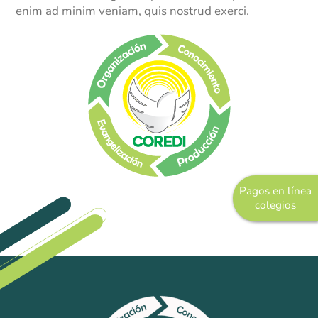
enim ad minim veniam, quis nostrud exerci.
Marinilla
Rionegro
El Peñol
Investigación
Revista institucional
Modelo de Naciones Unidas – MUN
Pagos en línea
Pagos en línea
colegios
Educación Rural
SETA
Apoyo PPPC
Educación Superior