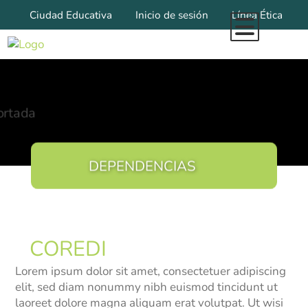
Ciudad Educativa
Inicio de sesión
Línea Ética
Inicio
Todo Lo Que Somos
Marca Diocesana
Organigrama
Pilares Institucionales
Misional
DEPENDENCIAS
Educación
Educación Inicial
COREDI
Colegios Coredi
Lorem ipsum dolor sit amet, consectetuer adipiscing
Filosofía Institucional
elit, sed diam nonummy nibh euismod tincidunt ut
Sedes
laoreet dolore magna aliquam erat volutpat. Ut wisi