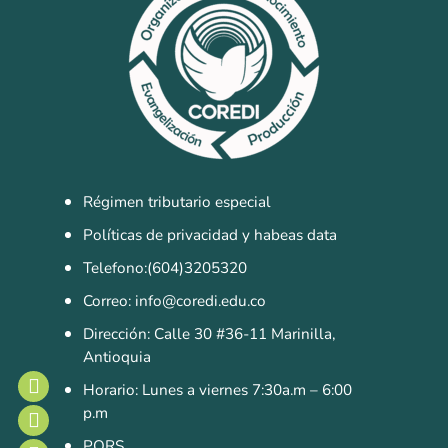
Pastoral
Experiencias
Direccionamiento
Estratégico
Objetivos Estratégicos
Régimen tributario especial
Plan de Desarrollo
Políticas de privacidad y habeas data
Innovación y Desarrollo
Telefono:(604)3205320
Grupo Empresarial
Correo: info@coredi.edu.co
Dirección: Calle 30 #36-11 Marinilla,
COREDI Publicaciones y Comunic
Antioquia
COREDI Inmobiliaria y Constructo
Horario: Lunes a viernes 7:30a.m – 6:00
p.m
COREDI Bioventas
PQRS