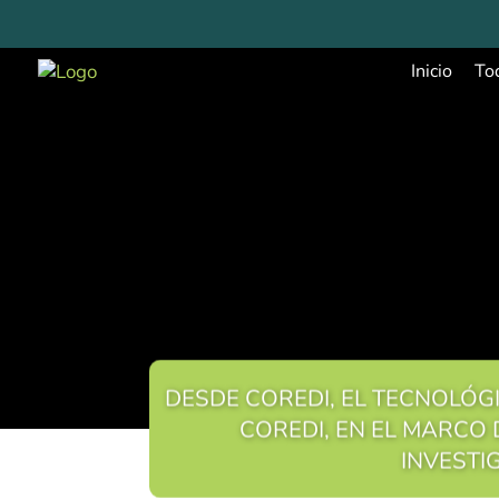
Inicio
To
DESDE COREDI, EL TECNOLÓG
COREDI, EN EL MARCO
INVESTI