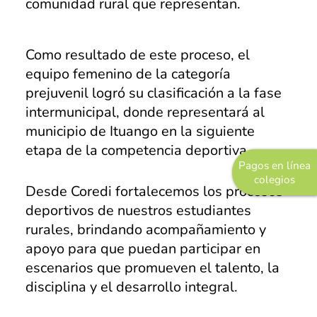
comunidad rural que representan.
Pastoral
Experiencias
Como resultado de este proceso, el
equipo femenino de la categoría
Direccionamiento
prejuvenil logró su clasificación a la fase
Estratégico
intermunicipal, donde representará al
Objetivos Estratégicos
municipio de Ituango en la siguiente
etapa de la competencia deportiva.
Plan de Desarrollo
Pagos en línea
colegios
Innovación y Desarrollo
Desde Coredi fortalecemos los procesos
deportivos de nuestros estudiantes
Grupo Empresarial
rurales, brindando acompañamiento y
COREDI Publicaciones y Comunic
apoyo para que puedan participar en
escenarios que promueven el talento, la
COREDI Inmobiliaria y Constructo
disciplina y el desarrollo integral.
COREDI Bioventas