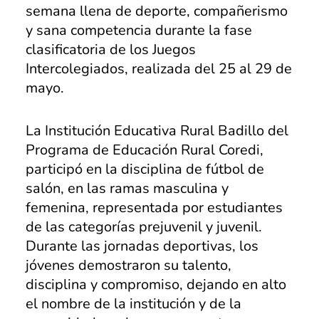
semana llena de deporte, compañerismo
Marinilla
y sana competencia durante la fase
clasificatoria de los Juegos
Rionegro
Intercolegiados, realizada del 25 al 29 de
El Peñol
mayo.
Investigación
La Institución Educativa Rural Badillo del
Revista institucional
Programa de Educación Rural Coredi,
Modelo de Naciones Unidas – MUN
participó en la disciplina de fútbol de
salón, en las ramas masculina y
Pagos en línea
femenina, representada por estudiantes
Educación Rural
de las categorías prejuvenil y juvenil.
Durante las jornadas deportivas, los
SETA
jóvenes demostraron su talento,
Apoyo PPPC
disciplina y compromiso, dejando en alto
el nombre de la institución y de la
Educación Superior