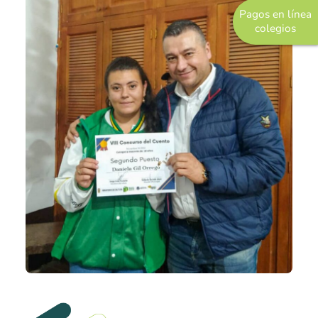
Pagos en línea
Pastoral
colegios
Experiencias
Direccionamiento
Estratégico
Objetivos Estratégicos
Plan de Desarrollo
Innovación y Desarrollo
Grupo Empresarial
COREDI Publicaciones y Comunic
COREDI Inmobiliaria y Constructo
COREDI Bioventas