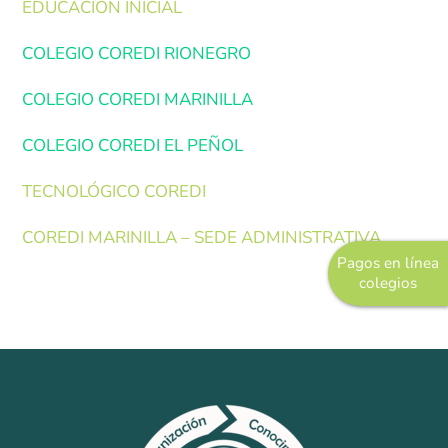
EDUCACIÓN INICIAL
Marinilla
…
COLEGIO COREDI RIONEGRO
Rionegro
…
COLEGIO COREDI MARINILLA
El Peñol
…
COLEGIO COREDI EL PEÑOL
Investigación
…
Revista institucional
TECNOLÓGICO COREDI
…
Modelo de Naciones Unidas – MUN
COREDI MARINILLA – SEDE ADMINISTRATIVA
Pagos en línea
Pagos en línea
colegios
Educación Rural
SETA
Apoyo PPPC
Educación Superior