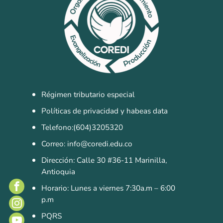
Pastoral
Experiencias
Direccionamiento
Estratégico
Objetivos Estratégicos
Régimen tributario especial
Plan de Desarrollo
Políticas de privacidad y habeas data
Telefono:(604)3205320
Innovación y Desarrollo
Correo: info@coredi.edu.co
Grupo Empresarial
Dirección: Calle 30 #36-11 Marinilla,
COREDI Publicaciones y Comunic
Antioquia
Horario: Lunes a viernes 7:30a.m – 6:00
COREDI Inmobiliaria y Constructo
p.m
COREDI Bioventas
PQRS