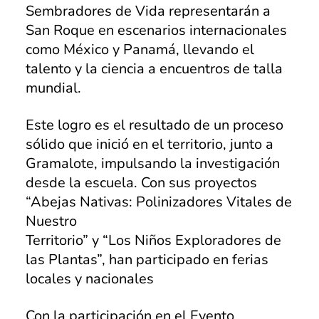
Sembradores de Vida representarán a
Marinilla
San Roque en escenarios internacionales
como México y Panamá, llevando el
Rionegro
talento y la ciencia a encuentros de talla
El Peñol
mundial.
Investigación
Este logro es el resultado de un proceso
Revista institucional
sólido que inició en el territorio, junto a
Gramalote, impulsando la investigación
Modelo de Naciones Unidas – MUN
desde la escuela. Con sus proyectos
Pagos en línea
“Abejas Nativas: Polinizadores Vitales de
Nuestro
Educación Rural
Territorio” y “Los Niños Exploradores de
SETA
las Plantas”, han participado en ferias
locales y nacionales
Apoyo PPPC
Educación Superior
Con la participación en el Evento