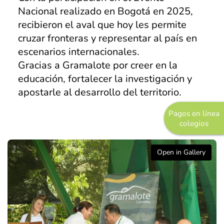
Nacional realizado en Bogotá en 2025,
Pastoral
recibieron el aval que hoy les permite
Experiencias
cruzar fronteras y representar al país en
escenarios internacionales.
Direccionamiento
Gracias a Gramalote por creer en la
Estratégico
educación, fortalecer la investigación y
Objetivos Estratégicos
apostarle al desarrollo del territorio.
Plan de Desarrollo
Pagos en línea
colegios
Innovación y Desarrollo
Grupo Empresarial
Open in Gallery
COREDI Publicaciones y Comunic
COREDI Inmobiliaria y Constructo
COREDI Bioventas