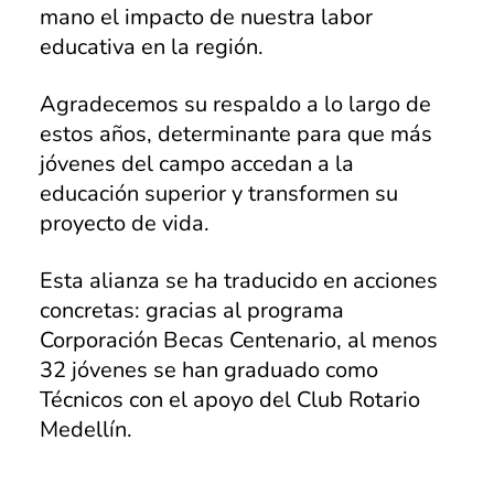
mano el impacto de nuestra labor
Marinilla
educativa en la región.
Rionegro
Agradecemos su respaldo a lo largo de
El Peñol
estos años, determinante para que más
jóvenes del campo accedan a la
Investigación
educación superior y transformen su
Revista institucional
proyecto de vida.
Modelo de Naciones Unidas – MUN
Esta alianza se ha traducido en acciones
Pagos en línea
concretas: gracias al programa
Corporación Becas Centenario, al menos
Educación Rural
32 jóvenes se han graduado como
SETA
Técnicos con el apoyo del Club Rotario
Medellín.
Apoyo PPPC
Educación Superior