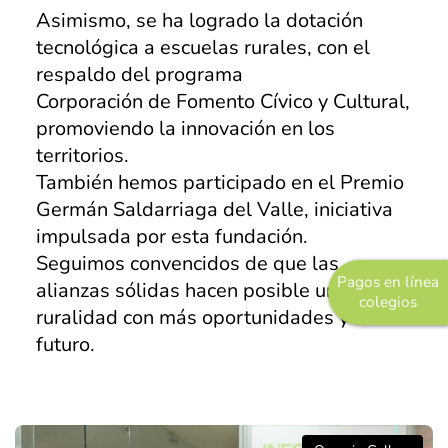
Asimismo, se ha logrado la dotación
Pastoral
tecnológica a escuelas rurales, con el
Experiencias
respaldo del programa
Corporación de Fomento Cívico y Cultural,
Direccionamiento
promoviendo la innovación en los
Estratégico
territorios.
Objetivos Estratégicos
También hemos participado en el Premio
Germán Saldarriaga del Valle, iniciativa
Plan de Desarrollo
impulsada por esta fundación.
Innovación y Desarrollo
Seguimos convencidos de que las
Pagos en línea
alianzas sólidas hacen posible una
Grupo Empresarial
colegios
ruralidad con más oportunidades y
COREDI Publicaciones y Comunic
futuro.
COREDI Inmobiliaria y Constructo
COREDI Bioventas