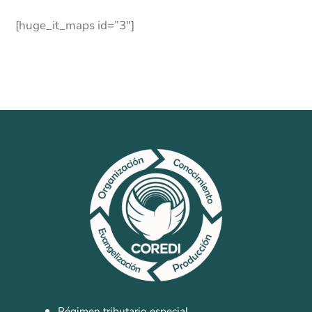
[huge_it_maps id=”3″]
Régimen tributario especial