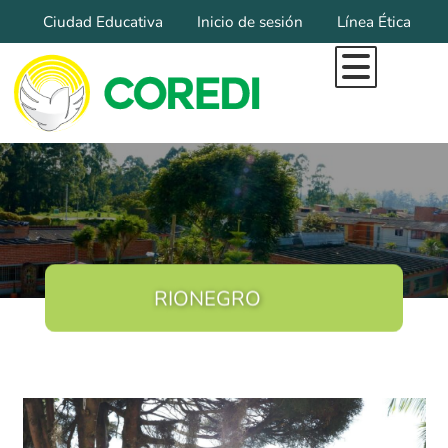
Ciudad Educativa
Inicio de sesión
Línea Ética
Inicio
Todo Lo Que Somos
Marca Diocesana
Organigrama
Pilares Institucionales
Misional
Educación
RIONEGRO
Educación Inicial
Colegios Coredi
Filosofía Institucional
Sedes