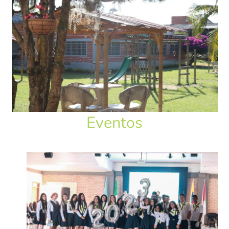
Marinilla
Rionegro
El Peñol
Investigación
Revista institucional
Modelo de Naciones Unidas – MUN
Eventos
Pagos en línea
Educación Rural
SETA
Apoyo PPPC
Educación Superior