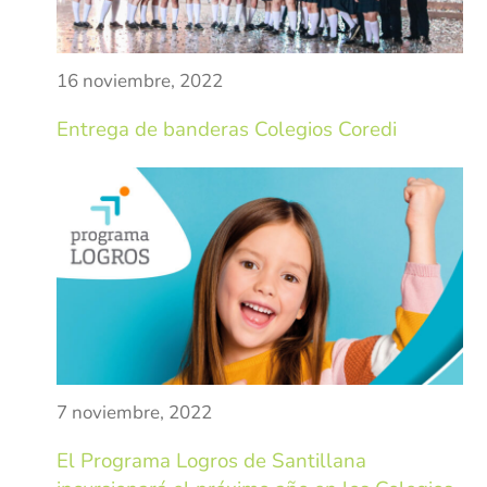
Pastoral
Experiencias
16 noviembre, 2022
Direccionamiento
Entrega de banderas Colegios Coredi
Estratégico
Objetivos Estratégicos
Plan de Desarrollo
Innovación y Desarrollo
Grupo Empresarial
COREDI Publicaciones y Comunic
7 noviembre, 2022
COREDI Inmobiliaria y Constructo
El Programa Logros de Santillana
COREDI Bioventas