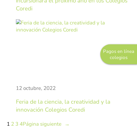
incursionará el próximo año en los Colegios
Sistemas de Gestión
Coredi
Gestión de la Calidad
Gestión Humana
Seguridad y Salud en el Trabajo
Pagos en línea
colegios
12 octubre, 2022
Feria de la ciencia, la creatividad y la
innovación Colegios Coredi
1
2
3
4
Página siguiente
→